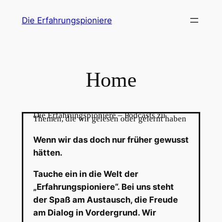
Zum
Die Erfahrungspioniere
Inhalt
springen
Home
Die Erfahrungspioniere – Podcasts zu
Themen, die wir gelesen oder gelernt haben
Wenn wir das doch nur früher gewusst
hätten.
Tauche ein in die Welt der
„Erfahrungspioniere“. Bei uns steht
der Spaß am Austausch, die Freude
am Dialog in Vordergrund. Wir